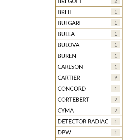
BREGUET
2
BREIL
1
BULGARI
1
BULLA
1
BULOVA
1
BUREN
1
CARLSON
1
CARTIER
9
CONCORD
1
CORTEBERT
2
CYMA
2
DETECTOR RADIAC
1
DPW
1