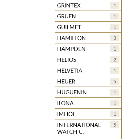
GRINTEX
1
GRUEN
1
GUILMET
1
HAMILTON
3
HAMPDEN
1
HELIOS
2
HELVETIA
1
HEUER
5
HUGUENIN
1
ILONA
1
IMHOF
1
INTERNATIONAL
5
WATCH C.