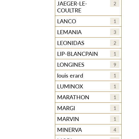
JAEGER-LE-
2
COULTRE
LANCO
1
LEMANIA
3
LEONIDAS
2
LIP-BLANCPAIN
1
LONGINES
9
louis erard
1
LUMINOX
1
MARATHON
1
MARGI
1
MARVIN
1
MINERVA
4