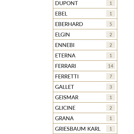
DUPONT
1
EBEL
1
EBERHARD
5
ELGIN
2
ENNEBI
2
ETERNA
1
FERRARI
14
FERRETTI
7
GALLET
3
GEISMAR
1
GLICINE
2
GRANA
1
GRIESBAUM KARL
1