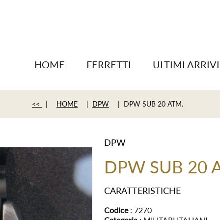
HOME
FERRETTI
ULTIMI ARRIVI
<<
|
HOME
|
DPW
| DPW SUB 20 ATM.
DPW
DPW SUB 20 
CARATTERISTICHE
Codice
: 7270
Categoria
: MILITARI ITALIANI