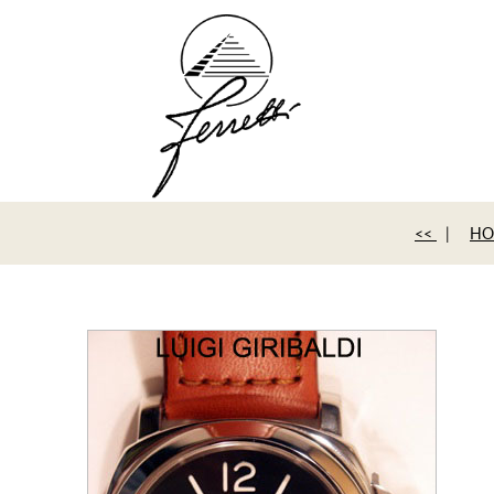
<<
|
HO