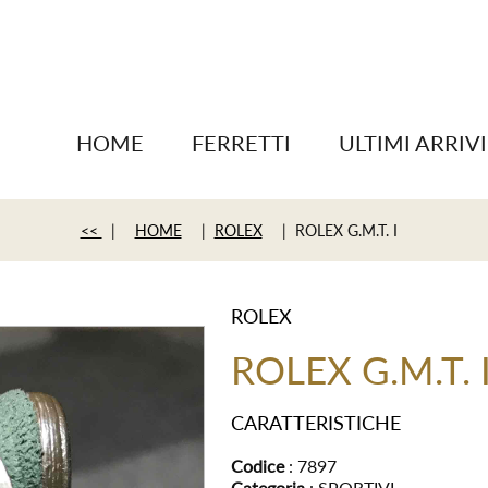
HOME
FERRETTI
ULTIMI ARRIVI
<<
|
HOME
|
ROLEX
| ROLEX G.M.T. I
ROLEX
ROLEX G.M.T. 
CARATTERISTICHE
Codice
: 7897
Categoria
: SPORTIVI