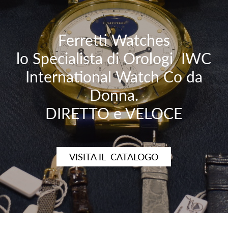
Ferretti Watches
lo Specialista di Orologi IWC
International Watch Co da
Donna.
DIRETTO e VELOCE
VISITA IL CATALOGO