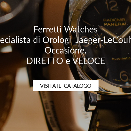
Ferretti Watches
ecialista di Orologi Jaeger-LeCoul
Occasione.
DIRETTO e VELOCE
VISITA IL CATALOGO