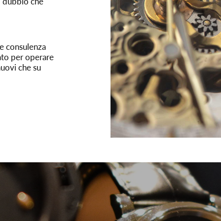
o dubbio che
he consulenza
tato per operare
uovi che su