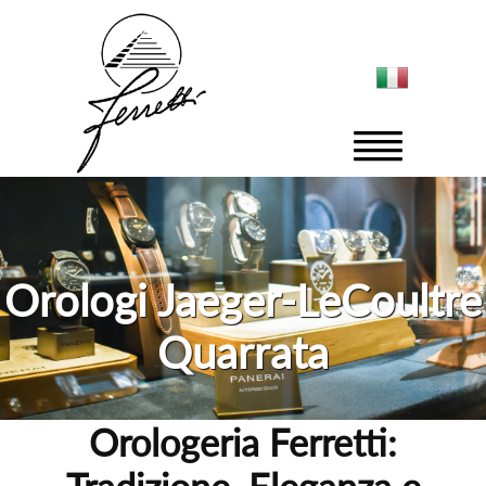
Orologi Jaeger-LeCoultre
Quarrata
Orologeria Ferretti: