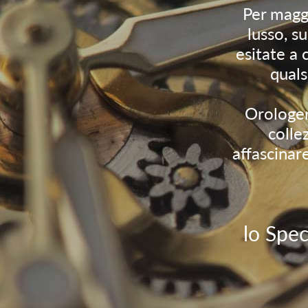
Per maggi
lusso, s
esitate a 
quals
Orologeri
colle
affascinar
lo Spec