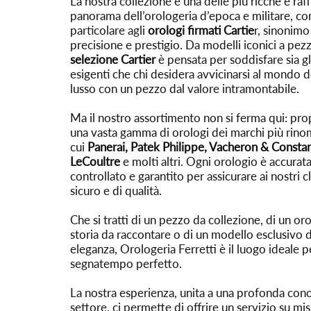
La nostra collezione è una delle più ricche e raff
panorama dell’orologeria d’epoca e militare, co
particolare agli
orologi firmati Cartie
r, sinonimo
precisione e prestigio. Da modelli iconici a pezzi
selezione Cartier
è pensata per soddisfare sia gli
esigenti che chi desidera avvicinarsi al mondo de
lusso con un pezzo dal valore intramontabile.
Ma il nostro assortimento non si ferma qui: p
una vasta gamma di orologi dei marchi più rinom
cui
Panerai, Patek Philippe, Vacheron & Constan
LeCoultre
e molti altri. Ogni orologio è accura
controllato e garantito per assicurare ai nostri c
sicuro e di qualità.
Che si tratti di un pezzo da collezione, di un or
storia da raccontare o di un modello esclusivo 
eleganza, Orologeria Ferretti è il luogo ideale pe
segnatempo perfetto.
La nostra esperienza, unita a una profonda con
settore, ci permette di offrire un servizio su mis