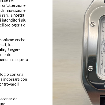
inate nel
n un’attenzione
 di innovazione,
 rari, la
nostra
 intenditori più
ll’orologeria di
roponiamo anche
ati, tra
tin, Jaeger-
tamente
lienti un acquisto
ologio con una
da indossare con
r trovare il
oscenza del
ura,