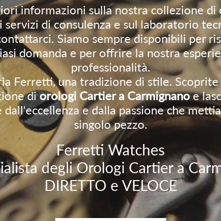
ori informazioni sulla nostra collezione di 
ui servizi di consulenza e sul laboratorio tec
contattarci. Siamo sempre disponibili per r
iasi domanda e per offrire la nostra esperi
professionalità.
a Ferretti, una tradizione di stile. Scoprite
zione di
orologi Cartier a Carmignano
e las
e dall'eccellenza e dalla passione che metti
singolo pezzo.
Ferretti Watches
ialista degli Orologi Cartier a Ca
DIRETTO e VELOCE