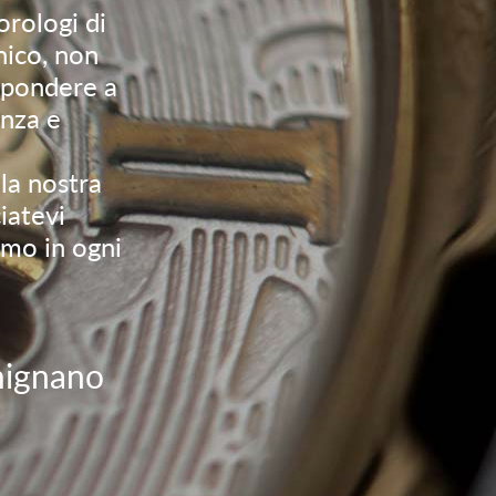
orologi di
nico, non
ispondere a
enza e
 la nostra
ciatevi
amo in ogni
rmignano