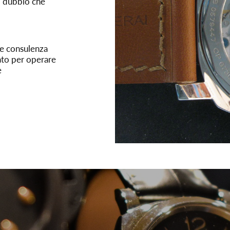
o dubbio che
he consulenza
tato per operare
e